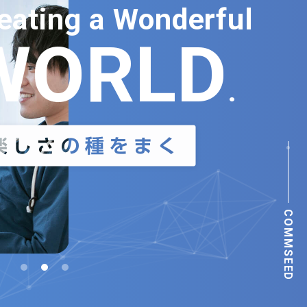
eating a Wonderful
WORLD
.
COMMSEED