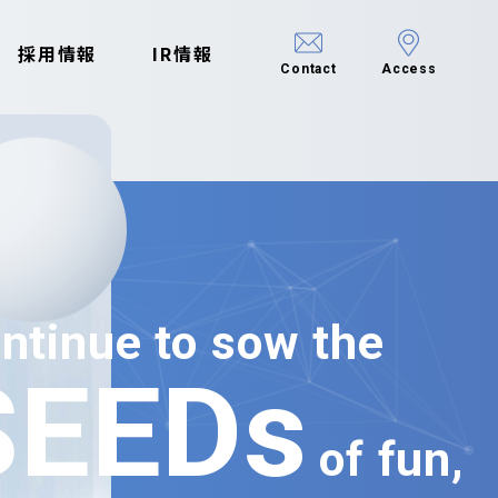
採用情報
IR情報
Contact
Access
ntinue to sow the
SEEDs
of fun,