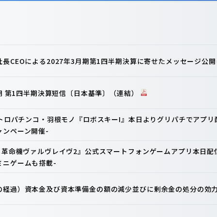
長CEOによる2027年3月期第1四半期決算に寄せたメッセージ公
月期 第1四半期決算短信〔日本基準〕（連結）
Oレトロパチンコ・羽根モノ『ロボスキーI』本日よりグリパチでアプ
ャンペーン開催-
ロ 革命機ヴァルヴレイヴ2』公式スマートフォンゲームアプリ本日配
ミニゲームも搭載-
の経過）資本金及び資本準備金の額の減少並びに剰余金の処分の効