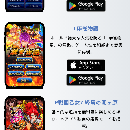
L麻雀物語
ホールで絶大な人気を誇る『L麻雀物
語』の演出、ゲーム性を細部まで忠実
に再現。
P戦国乙女7 終焉の関ヶ原
基本的な遊技を無制限に楽しめるほ
か、本アプリ独自の鑑賞モードを搭
載。