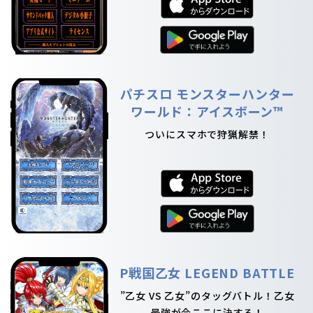
パチスロ モンスターハンター
ワールド：アイスボーン™
ついにスマホで狩猟解禁！
P戦国乙女 LEGEND BATTLE
”乙女 VS 乙女”のタッグバトル！乙女
最強が今ここに決する！