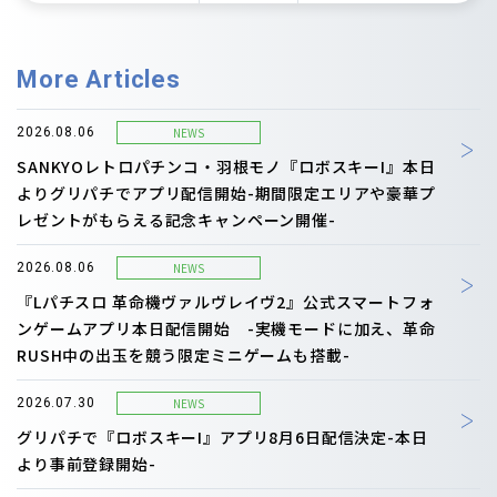
More Articles
NEWS
2026.08.06
SANKYOレトロパチンコ・羽根モノ『ロボスキーI』本日
よりグリパチでアプリ配信開始-期間限定エリアや豪華プ
レゼントがもらえる記念キャンペーン開催-
NEWS
2026.08.06
『Lパチスロ 革命機ヴァルヴレイヴ2』公式スマートフォ
ンゲームアプリ本日配信開始 -実機モードに加え、革命
RUSH中の出玉を競う限定ミニゲームも搭載-
NEWS
2026.07.30
グリパチで『ロボスキーI』アプリ8月6日配信決定-本日
より事前登録開始-