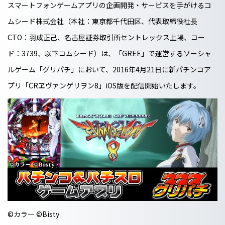
スマートフォンゲームアプリの企画開発・サービスを手がけるコ
ムシード株式会社（本社：東京都千代田区、代表取締役社長
CTO：羽成正己、名古屋証券取引所セントレックス上場、コー
ド：3739、以下コムシード）は、「GREE」で運営するソーシャ
ルゲーム「グリパチ」において、2016年4月21日に新パチンコア
プリ「CRヱヴァンゲリヲン8」iOS版を配信開始いたします。
©カラー ©Bisty