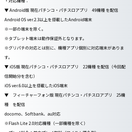
・対応機種：
▼ Android版 現在パチンコ・パチスロアプリ 49機種 を配信
Android OS ver.2.3以上を搭載したAndroid端末
※一部の端末を除く。
※タブレット端末は動作保証外となります。
※グリパチの対応とは別に、機種アプリ個別に対応端末がありま
す。
▼ iOS版 現在パチンコ・パチスロアプリ 22機種 を配信（今回配
信開始分を含む）
iOS ver.6.0以上を搭載したiOS端末
▼ フィーチャーフォン版 現在パチンコ・パチスロアプリ 25機
種 を配信
docomo、Softbank、au対応
※Flash Lite 2.0対応機種（一部機種を除く）