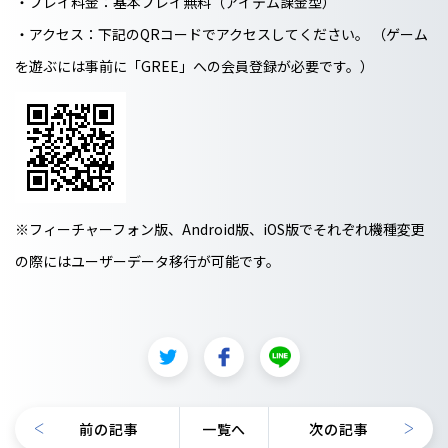
・プレイ料金：基本プレイ無料（アイテム課金型）
・アクセス：下記のQRコードでアクセスしてください。 （ゲーム
を遊ぶには事前に「GREE」への会員登録が必要です。）
※フィーチャーフォン版、Android版、iOS版でそれぞれ機種変更
の際にはユーザーデータ移行が可能です。
前の記事
一覧へ
次の記事