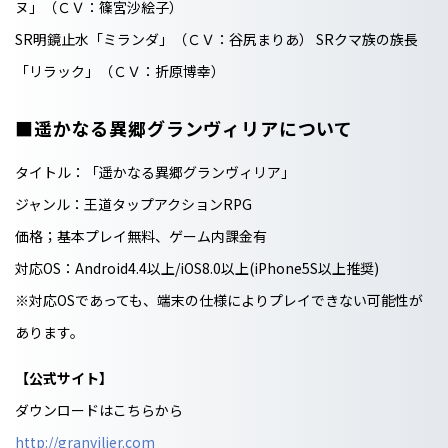
ヌ」（ＣＶ：篠宮沙絵子）
SR明鏡止水「ミランダ」（ＣＶ：谷尻まりあ） SRクマ族の族長
「リラック」（ＣＶ：折原博幸）
■遥かなる異郷グランヴィリアについて
タイトル：「遥かなる異郷グランヴィリア」
ジャンル：王道タップアクションRPG
価格；基本プレイ無料、ゲーム内課金有
対応OS：Android4.4以上/iOS8.0以上(iPhone5S以上推奨)
※対応OSであっても、端末の仕様によりプレイできない可能性が
あります。
【公式サイト】
ダウンロードはこちらから
http://granvilier.com