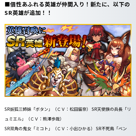
■個性あふれる英雄が仲間入り！新たに、以下の
SR英雄が追加！！
SR妖狐三姉妹「ボタン」（ＣＶ：松田留奈） SR天使族の兵長「リ
ュミエル」（ＣＶ：熊澤歩哉）
SR双角の鬼女「ミコト」（ＣＶ：小出ひかる） SR不死鳥「ベン