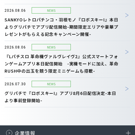
NEWS
2026.08.06
SANKYOレトロパチンコ・羽根モノ『ロボスキーI』本日
よりグリパチでアプリ配信開始-期間限定エリアや豪華プ
レゼントがもらえる記念キャンペーン開催-
NEWS
2026.08.06
『Lパチスロ 革命機ヴァルヴレイヴ2』公式スマートフォ
ンゲームアプリ本日配信開始 -実機モードに加え、革命
RUSH中の出玉を競う限定ミニゲームも搭載-
NEWS
2026.07.30
グリパチで『ロボスキーI』アプリ8月6日配信決定-本日
より事前登録開始-
企業情報