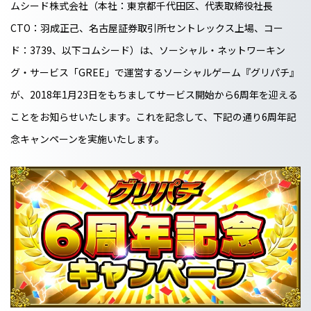
ムシード株式会社（本社：東京都千代田区、代表取締役社長
CTO：羽成正己、名古屋証券取引所セントレックス上場、コー
ド：3739、以下コムシード）は、ソーシャル・ネットワーキン
グ・サービス「GREE」で運営するソーシャルゲーム『グリパチ』
が、2018年1月23日をもちましてサービス開始から6周年を迎える
ことをお知らせいたします。これを記念して、下記の通り6周年記
念キャンペーンを実施いたします。