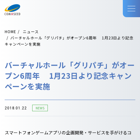
HOME
ニュース
バーチャルホール「グリパチ」がオープン6周年 1月23日より記念
キャンペーンを実施
バーチャルホール「グリパチ」がオー
プン6周年 1月23日より記念キャン
ペーンを実施
NEWS
2018.01.22
スマートフォンゲームアプリの企画開発・サービスを手がけるコ