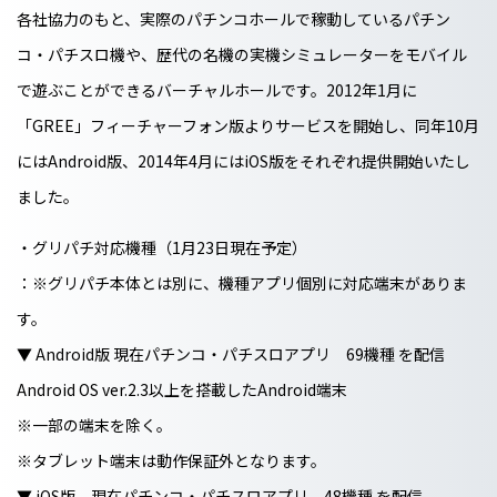
各社協力のもと、実際のパチンコホールで稼動しているパチン
コ・パチスロ機や、歴代の名機の実機シミュレーターをモバイル
で遊ぶことができるバーチャルホールです。2012年1月に
「GREE」フィーチャーフォン版よりサービスを開始し、同年10月
にはAndroid版、2014年4月にはiOS版をそれぞれ提供開始いたし
ました。
・グリパチ対応機種（1月23日現在予定）
：※グリパチ本体とは別に、機種アプリ個別に対応端末がありま
す。
▼ Android版 現在パチンコ・パチスロアプリ 69機種 を配信
Android OS ver.2.3以上を搭載したAndroid端末
※一部の端末を除く。
※タブレット端末は動作保証外となります。
▼ iOS版 現在パチンコ・パチスロアプリ 48機種 を配信