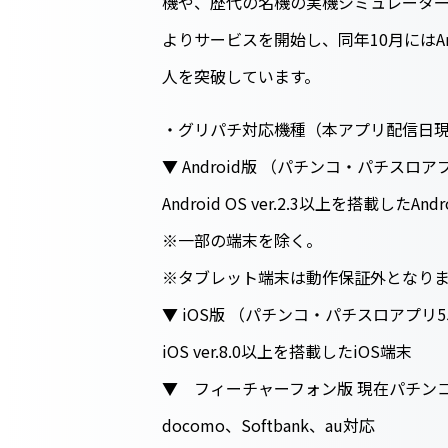
機や、歴代の名機の実機シミュレーター
よりサービスを開始し、同年10月にはAnd
人を突破しています。
・グリパチ対応機種（本アプリ配信日
▼ Android版 （パチンコ・パチスロア
Android OS ver.2.3以上を搭載したAnd
※一部の端末を除く。
※タブレット端末は動作保証外となり
▼ iOS版 （パチンコ・パチスロアプリ5
iOS ver.8.0以上を搭載したiOS端末
▼ フィーチャーフォン版 現在パチン
docomo、Softbank、au対応