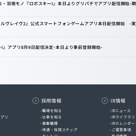
ンコ・羽根モノ『ロボスキーI』本日よりグリパチでアプリ配信開始
ァルヴレイヴ2』公式スマートフォンゲームアプリ本日配信開始 -実
I』アプリ8月6日配信決定-本日より事前登録開始-
採用情報
IR情報
ム
職場を知る
IRニュース
アプリ
仕事を知る
IRライブラリ
募集職種
IRカレンダー
待遇・採用ステップ
ご留意事項
エントリー
株式情報