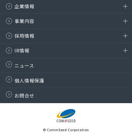
企業情報
事業内容
採用情報
IR情報
ニュース
個人情報保護
お問合せ
© CommSeed Corporation