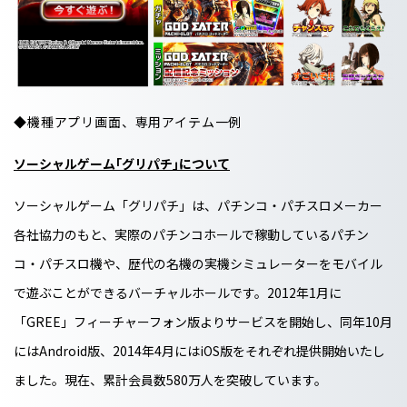
◆機種アプリ画面、専用アイテム一例
ソーシャルゲーム｢グリパチ｣について
ソーシャルゲーム「グリパチ」は、パチンコ・パチスロメーカー
各社協力のもと、実際のパチンコホールで稼動しているパチン
コ・パチスロ機や、歴代の名機の実機シミュレーターをモバイル
で遊ぶことができるバーチャルホールです。2012年1月に
「GREE」フィーチャーフォン版よりサービスを開始し、同年10月
にはAndroid版、2014年4月にはiOS版をそれぞれ提供開始いたし
ました。現在、累計会員数580万人を突破しています。