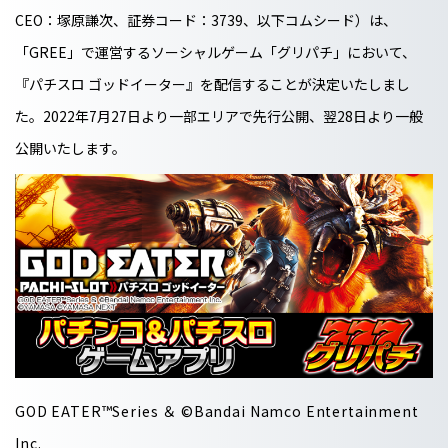
CEO：塚原謙次、証券コード：3739、以下コムシード）は、
「GREE」で運営するソーシャルゲーム「グリパチ」において、
『パチスロ ゴッドイーター』を配信することが決定いたしまし
た。2022年7月27日より一部エリアで先行公開、翌28日より一般
公開いたします。
GOD EATER™Series ＆ ©Bandai Namco Entertainment
Inc.