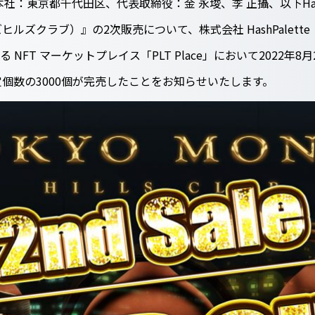
（本社：東京都千代田区、代表取締役：金 永埈、李 正攝、以下Has
（東京モンズヒルズクラブ）』の2次販売について、株式会社 HashPal
 NFT マーケットプレイス「PLT Place」において2022年8月23日
個数の3000個が完売したことをお知らせいたします。