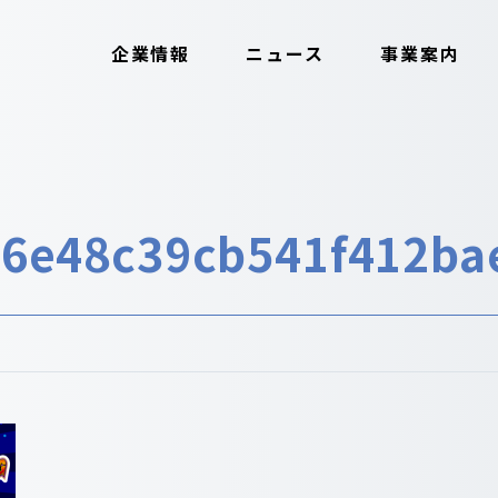
企業情報
ニュース
事業案内
c6e48c39cb541f412ba