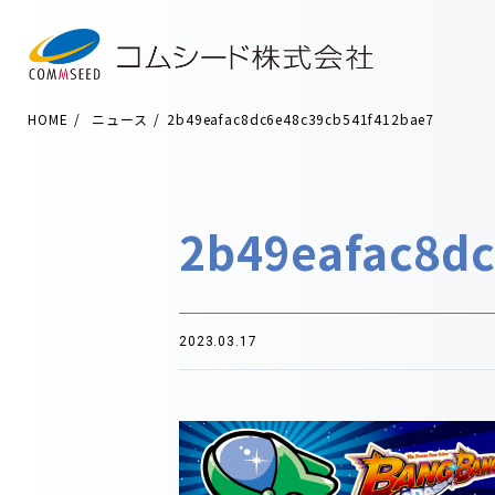
HOME
ニュース
2b49eafac8dc6e48c39cb541f412bae7
2b49eafac8d
2023.03.17