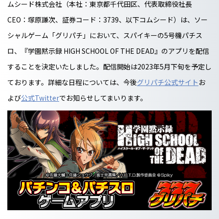
ムシード株式会社（本社：東京都千代田区、代表取締役社長
CEO：塚原謙次、証券コード：3739、以下コムシード）は、ソー
シャルゲーム「グリパチ」において、スパイキーの5号機パチス
ロ、『学園黙示録 HIGH SCHOOL OF THE DEAD』のアプリを配信
することを決定いたしました。配信開始は2023年5月下旬を予定し
ております。詳細な日程については、今後
グリパチ公式サイト
お
よび
公式Twitter
でお知らせしてまいります。