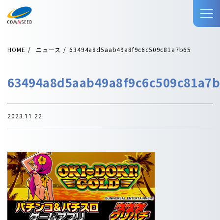
HOME
ニュース
63494a8d5aab49a8f9c6c509c81a7b65
63494a8d5aab49a8f9c6c509c81a7
2023.11.22