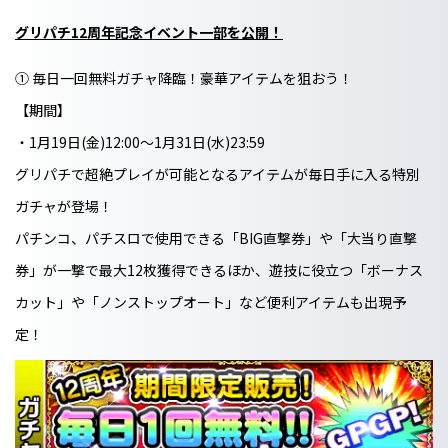
グリパチ12周年記念イベント一部を公開！
① 毎日一回無料ガチャ降臨！豪華アイテムを狙おう！
【期間】
・1月19日(金)12:00～1月31日(水)23:59
グリパチで超絶プレイが可能となるアイテムが毎日手に入る特別
ガチャが登場！
パチンコ、パチスロで使用できる「BIG直撃券」や「大当り直撃
券」が一撃で最大12枚獲得できるほか、遊技に役立つ「ボーナス
カット」や「ノンストップオート」など便利アイテムも出現予
定！