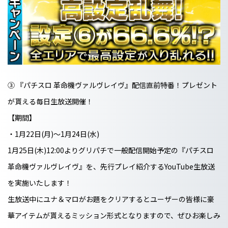
③ 『パチスロ 革命機ヴァルヴレイヴ』配信直前特番！プレゼント
が貰える毎日生放送開催！
【期間】
・1月22日(月)～1月24日(水)
1月25日(木)12:00よりグリパチで一般配信開始予定の『パチスロ
革命機ヴァルヴレイヴ』を、先行プレイ紹介するYouTube生放送
を実施いたします！
生放送中にユナ＆マロがお題をクリアするとユーザーの皆様に豪
華アイテムが貰えるミッション形式となりますので、ぜひお楽しみ