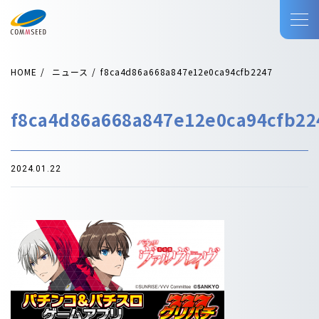
HOME
ニュース
f8ca4d86a668a847e12e0ca94cfb2247
f8ca4d86a668a847e12e0ca94cfb22
2024.01.22