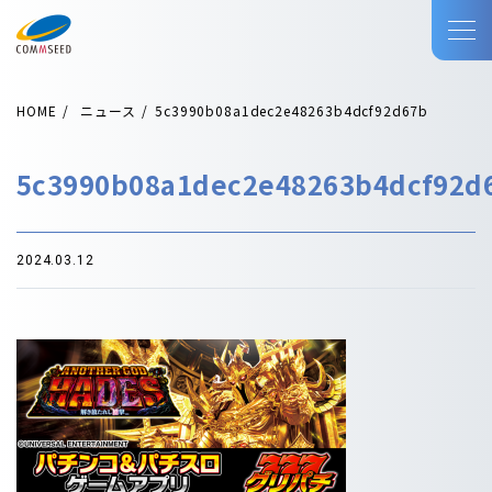
HOME
ニュース
5c3990b08a1dec2e48263b4dcf92d67b
5c3990b08a1dec2e48263b4dcf92d
2024.03.12