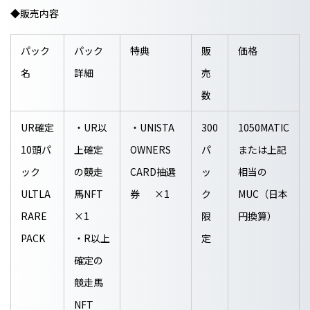
◆販売内容
パック
パック
特典
販
価格
名
詳細
売
数
UR確定
・UR以
・UNISTA
300
1050MATIC
10頭パ
上確定
OWNERS
パ
または上記
ック
の競走
CARD抽選
ッ
相当の
ULTLA
馬NFT
券 ×1
ク
MUC（日本
RARE
×1
限
円換算）
PACK
・R以上
定
確定の
競走馬
NFT