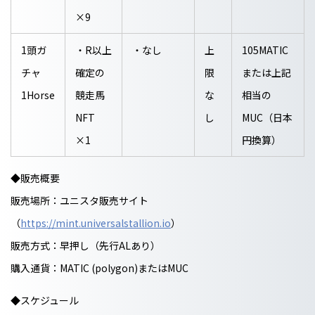
×9
1頭ガ
・R以上
・なし
上
105MATIC
チャ
確定の
限
または上記
1Horse
競走馬
な
相当の
NFT
し
MUC（日本
×1
円換算）
◆販売概要
販売場所：ユニスタ販売サイト
（
https://mint.universalstallion.io
）
販売方式：早押し（先行ALあり）
購入通貨：MATIC (polygon)またはMUC
◆スケジュール