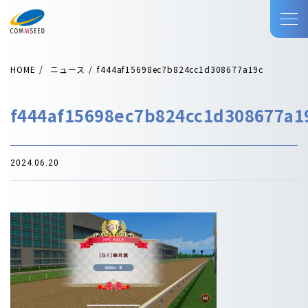
HOME
ニュース
f444af15698ec7b824cc1d308677a19c
f444af15698ec7b824cc1d308677a1
2024.06.20