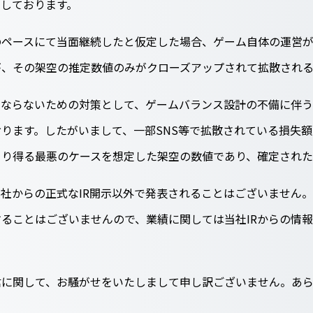
せしております。
のペースにて当面継続したと仮定した場合、ゲーム自体の運営
が、その架空の推定数値のみがクローズアップされて拡散される
とならないための対策として、ゲームバランス設計の不備に伴う
ります。したがいまして、一部SNS等で拡散されている損失
こり得る最悪のケースを想定した架空の数値であり、確定され
社からの正式なIR開示以外で発表されることはございません。
ることはございませんので、業績に関しては当社IRからの情
信に関して、お騒がせをいたしまして申し訳ございません。あ