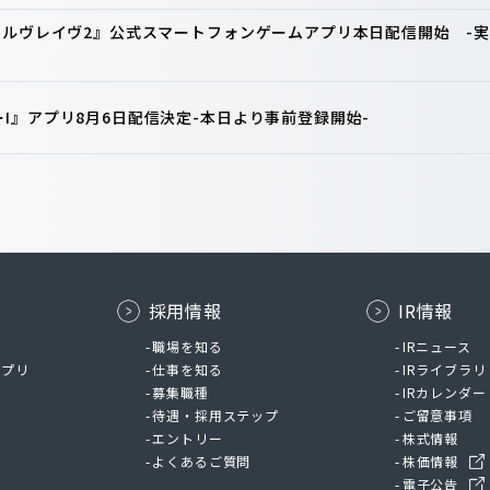
ァルヴレイヴ2』公式スマートフォンゲームアプリ本日配信開始 -実
I』アプリ8月6日配信決定-本日より事前登録開始-
採用情報
IR情報
ム
職場を知る
IRニュース
アプリ
仕事を知る
IRライブラリ
募集職種
IRカレンダー
待遇・採用ステップ
ご留意事項
エントリー
株式情報
よくあるご質問
株価情報
電子公告