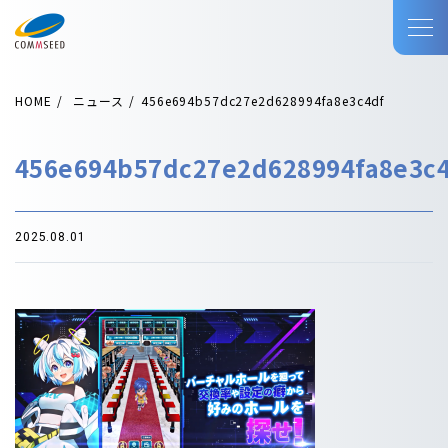
HOME
ニュース
456e694b57dc27e2d628994fa8e3c4df
456e694b57dc27e2d628994fa8e3c
2025.08.01