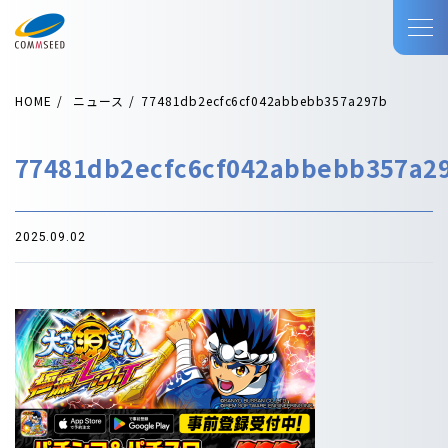
HOME
ニュース
77481db2ecfc6cf042abbebb357a297b
77481db2ecfc6cf042abbebb357a2
2025.09.02