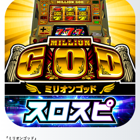
『ミリオンゴッド』