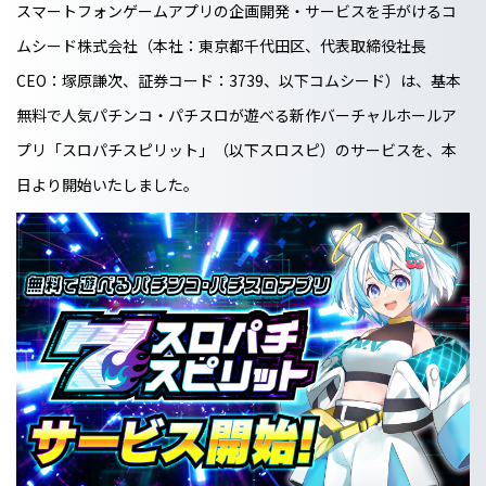
スマートフォンゲームアプリの企画開発・サービスを手がけるコ
ムシード株式会社（本社：東京都千代田区、代表取締役社長
CEO：塚原謙次、証券コード：3739、以下コムシード）は、基本
無料で人気パチンコ・パチスロが遊べる新作バーチャルホールア
プリ「スロパチスピリット」（以下スロスピ）のサービスを、本
日より開始いたしました。