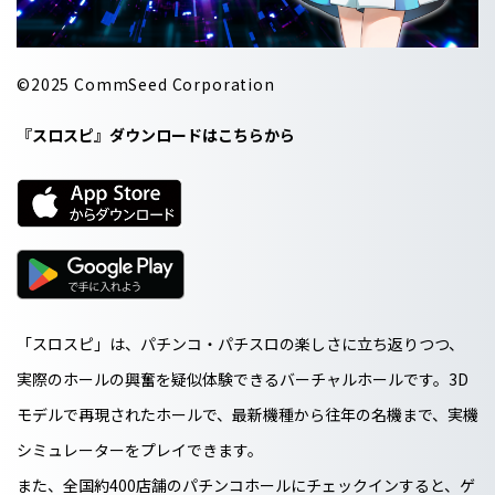
©2025 CommSeed Corporation
『スロスピ』ダウンロードはこちらから
「スロスピ」は、パチンコ・パチスロの楽しさに立ち返りつつ、
実際のホールの興奮を疑似体験できるバーチャルホールです。3D
モデルで再現されたホールで、最新機種から往年の名機まで、実機
シミュレーターをプレイできます。
また、全国約400店舗のパチンコホールにチェックインすると、ゲ