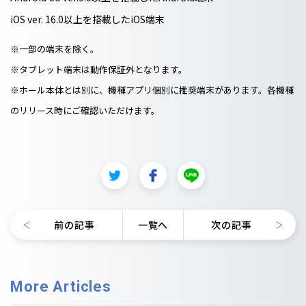
iOS ver. 16.0以上を搭載したiOS端末
※一部の端末を除く。
※タブレット端末は動作保証外となります。
※ホール本体とは別に、機種アプリ個別に推奨端末があります。各機種
のリリース時にご確認いただけます。
前の記事
一覧へ
次の記事
More Articles