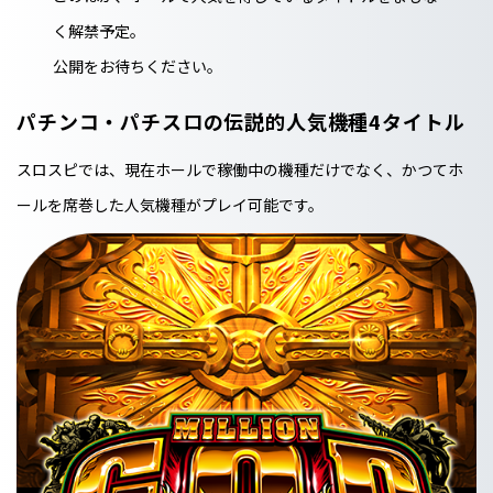
く解禁予定。
公開をお待ちください。
パチンコ・パチスロの伝説的人気機種4タイトル
スロスピでは、現在ホールで稼働中の機種だけでなく、かつてホ
ールを席巻した人気機種がプレイ可能です。