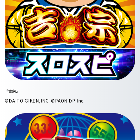
『吉宗』
©DAITO GIKEN,INC. ©PAON DP Inc.