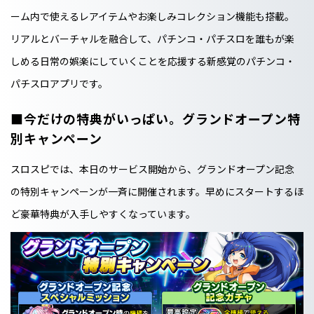
ーム内で使えるレアイテムやお楽しみコレクション機能も搭載。
リアルとバーチャルを融合して、パチンコ・パチスロを誰もが楽
しめる日常の娯楽にしていくことを応援する新感覚のパチンコ・
パチスロアプリです。
■今だけの特典がいっぱい。グランドオープン特
別キャンペーン
スロスピでは、本日のサービス開始から、グランドオープン記念
の特別キャンペーンが一斉に開催されます。早めにスタートするほ
ど豪華特典が入手しやすくなっています。