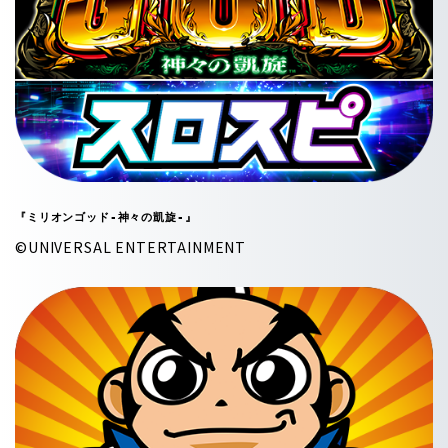
『ミリオンゴッド-神々の凱旋-』
©UNIVERSAL ENTERTAINMENT