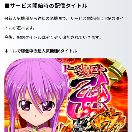
■サービス開始時の配信タイトル
最新人気機種から往年の名機まで、サービス開始時は下記のタイ
トルが遊べます。
今後、配信タイトルはぞくぞく追加されていきます。
ホールで稼働中の超人気機種6タイトル