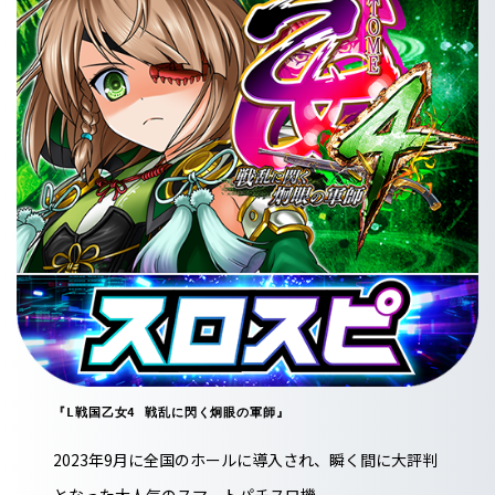
『L戦国乙女4 戦乱に閃く炯眼の軍師』
2023年9月に全国のホールに導入され、瞬く間に大評判