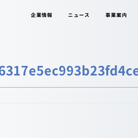
企業情報
ニュース
事業案内
56317e5ec993b23fd4c