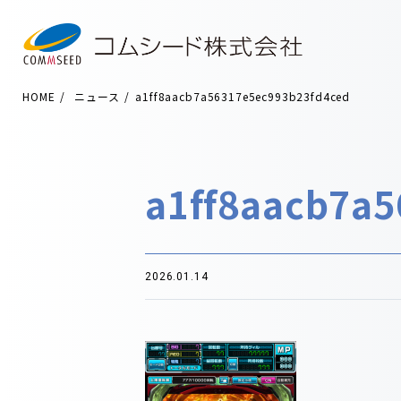
HOME
ニュース
a1ff8aacb7a56317e5ec993b23fd4ced
a1ff8aacb7a
2026.01.14