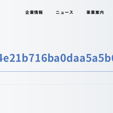
企業情報
ニュース
事業案内
4e21b716ba0daa5a5b