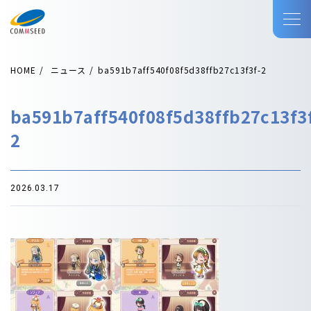
HOME
ニュース
ba591b7aff540f08f5d38ffb27c13f3f-2
ba591b7aff540f08f5d38ffb27c13f3
2
2026.03.17