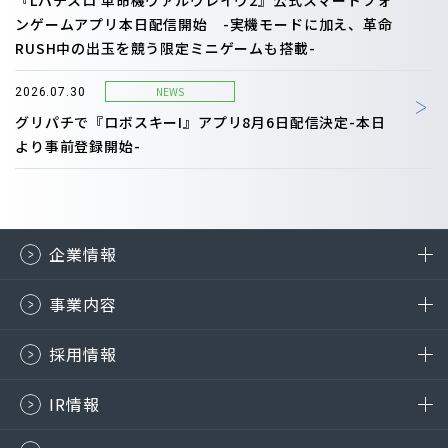
『Lパチスロ 革命機ヴァルヴレイヴ2』公式スマートフォ
ンゲームアプリ本日配信開始 -実機モードに加え、革命
RUSH中の出玉を競う限定ミニゲームも搭載-
NEWS
2026.07.30
グリパチで『ロボスキーI』アプリ8月6日配信決定-本日
より事前登録開始-
企業情報
事業内容
採用情報
IR情報