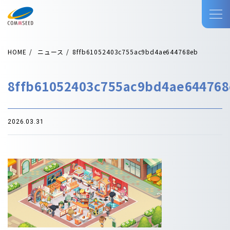
HOME
ニュース
8ffb61052403c755ac9bd4ae644768eb
8ffb61052403c755ac9bd4ae64476
2026.03.31