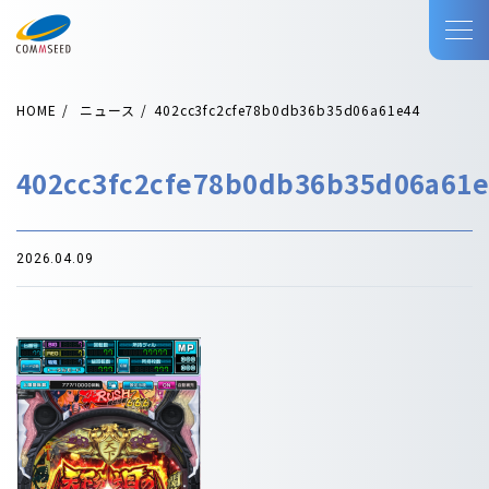
HOME
ニュース
402cc3fc2cfe78b0db36b35d06a61e44
402cc3fc2cfe78b0db36b35d06a61
2026.04.09