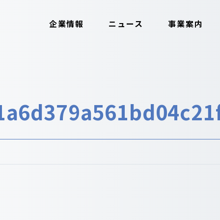
企業情報
ニュース
事業案内
71a6d379a561bd04c21