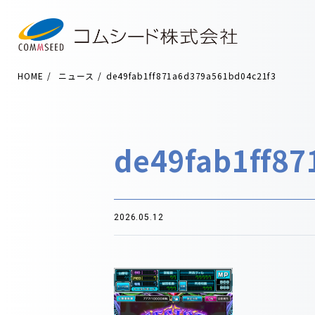
HOME
ニュース
de49fab1ff871a6d379a561bd04c21f3
de49fab1ff8
2026.05.12