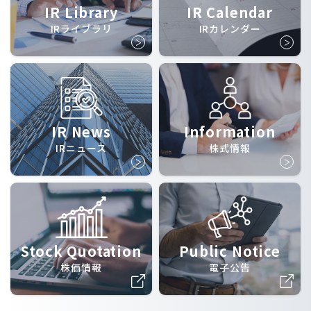
IR Library
IR Calendar
IRライブラリ
IRカレンダー
IR News
Information
IRニュース
株式情報
Stock Quotation
Public Notice
株価情報
電子公告