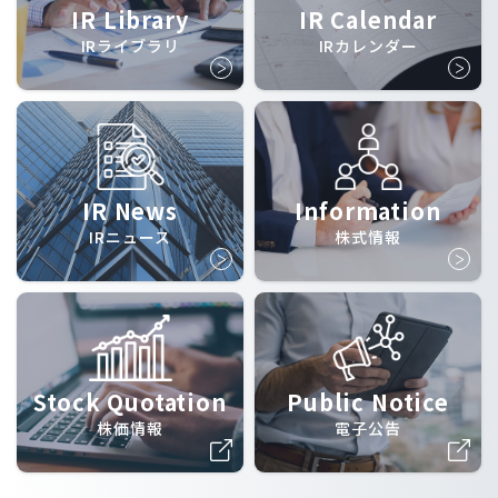
IR Library
IR Calendar
IRライブラリ
IRカレンダー
IR News
Information
IRニュース
株式情報
Stock Quotation
Public Notice
株価情報
電子公告