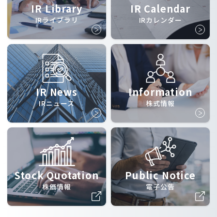
IR Library
IR Calendar
IRライブラリ
IRカレンダー
IR News
Information
IRニュース
株式情報
Stock Quotation
Public Notice
株価情報
電子公告