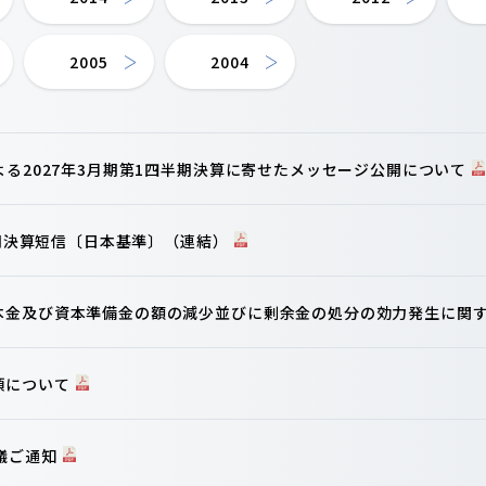
2005
2004
よる2027年3月期第1四半期決算に寄せたメッセージ公開について
半期決算短信〔日本基準〕（連結）
本金及び資本準備金の額の減少並びに剰余金の処分の効力発生に関
項について
議ご通知