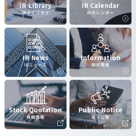
IR Library
IR Calendar
IRライブラリ
IRカレンダー
IR News
Information
IRニュース
株式情報
Stock Quotation
Public Notice
株価情報
電子公告