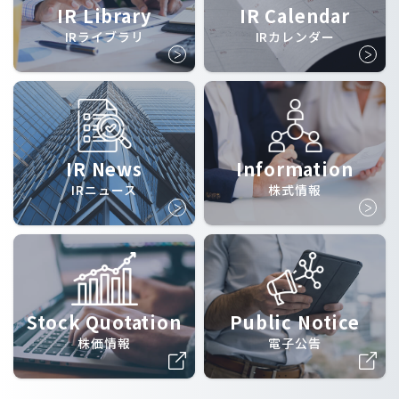
IR Library
IR Calendar
IRライブラリ
IRカレンダー
IR News
Information
IRニュース
株式情報
Stock Quotation
Public Notice
株価情報
電子公告