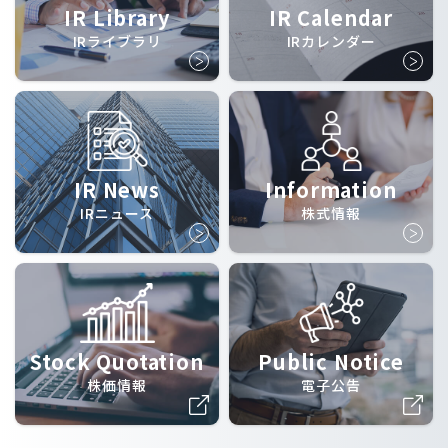
IR Library
IR Calendar
IRライブラリ
IRカレンダー
IR News
Information
IRニュース
株式情報
Stock Quotation
Public Notice
株価情報
電子公告