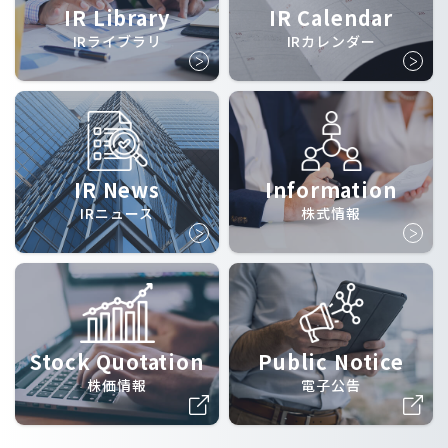
IR Library
IR Calendar
IRライブラリ
IRカレンダー
IR News
Information
IRニュース
株式情報
Stock Quotation
Public Notice
株価情報
電子公告