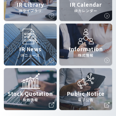
IR Library
IR Calendar
IRライブラリ
IRカレンダー
IR News
Information
IRニュース
株式情報
Stock Quotation
Public Notice
株価情報
電子公告