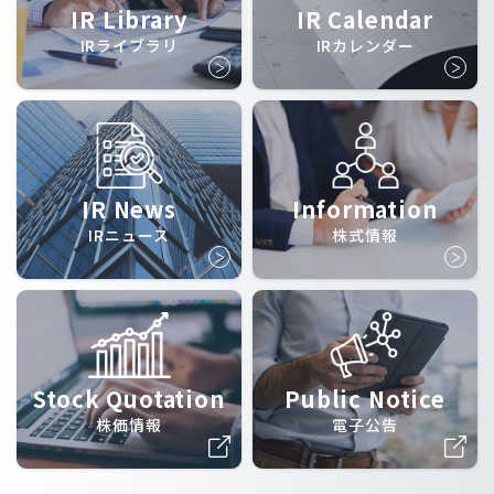
IR Library
IR Calendar
IRライブラリ
IRカレンダー
IR News
Information
IRニュース
株式情報
Stock Quotation
Public Notice
株価情報
電子公告