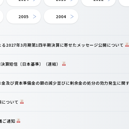
2005
2004
よる2027年3月期第1四半期決算に寄せたメッセージ公開について
半期決算短信〔日本基準〕（連結）
本金及び資本準備金の額の減少並びに剰余金の処分の効力発生に関
項について
議ご通知