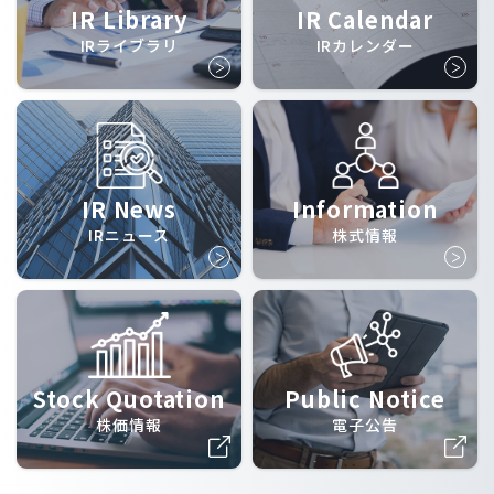
IR Library
IR Calendar
IRライブラリ
IRカレンダー
IR News
Information
IRニュース
株式情報
Stock Quotation
Public Notice
株価情報
電子公告