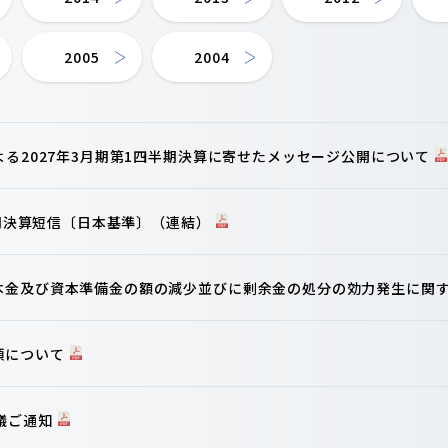
2005
2004
よる2027年3月期第1四半期決算に寄せたメッセージ公開について
半期決算短信〔日本基準〕（連結）
本金及び資本準備金の額の減少並びに剰余金の処分の効力発生に関
項について
議ご通知