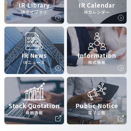
IR Library
IR Calendar
IRライブラリ
IRカレンダー
IR News
Information
IRニュース
株式情報
Stock Quotation
Public Notice
株価情報
電子公告