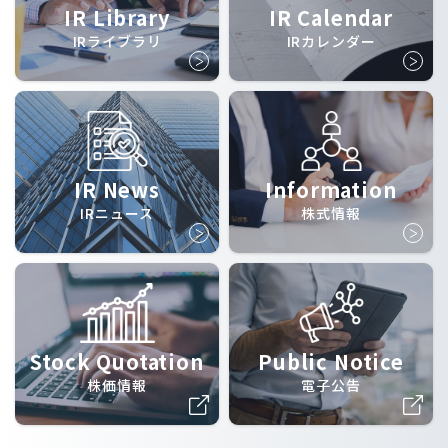
IR Library
IR Calendar
IRライブラリ
IRカレンダー
IR News
Information
IRニュース
株式情報
Stock Quotation
Public Notice
株価情報
電子公告