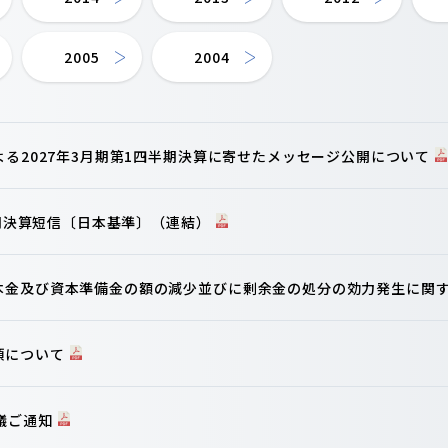
2005
2004
よる2027年3月期第1四半期決算に寄せたメッセージ公開について
半期決算短信〔日本基準〕（連結）
本金及び資本準備金の額の減少並びに剰余金の処分の効力発生に関
項について
議ご通知