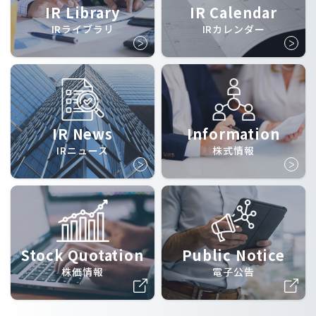
IR Library
IR Calendar
IRライブラリ
IRカレンダー
IR News
Information
IRニュース
株式情報
Stock Quotation
Public Notice
株価情報
電子公告