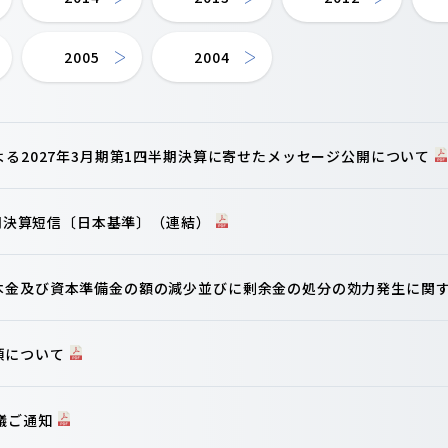
2005
2004
よる2027年3月期第1四半期決算に寄せたメッセージ公開について
半期決算短信〔日本基準〕（連結）
本金及び資本準備金の額の減少並びに剰余金の処分の効力発生に関
項について
議ご通知