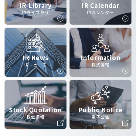
IR Library
IR Calendar
IRライブラリ
IRカレンダー
IR News
Information
IRニュース
株式情報
Stock Quotation
Public Notice
株価情報
電子公告