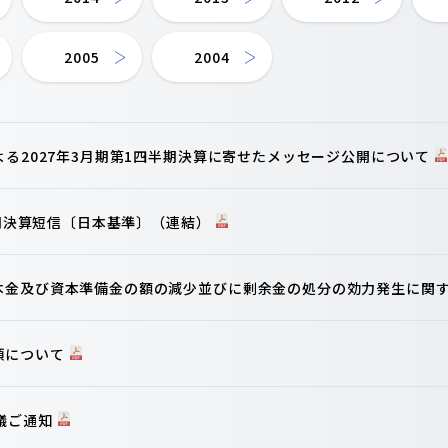
2005
2004
よる2027年3月期第1四半期決算に寄せたメッセージ公開について
半期決算短信〔日本基準〕（連結）
本金及び資本準備金の額の減少並びに剰余金の処分の効力発生に関
項について
議ご通知