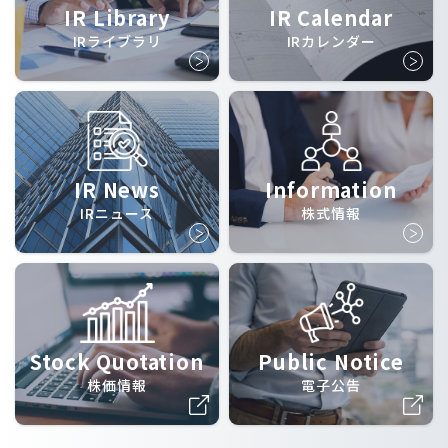
IR Library
IR Calendar
IRライブラリ
IRカレンダー
IR News
Information
IRニュース
株式情報
Stock Quotation
Public Notice
株価情報
電子公告