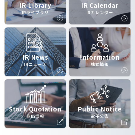
IR Library
IR Calendar
IRライブラリ
IRカレンダー
IR News
Information
IRニュース
株式情報
Stock Quotation
Public Notice
株価情報
電子公告