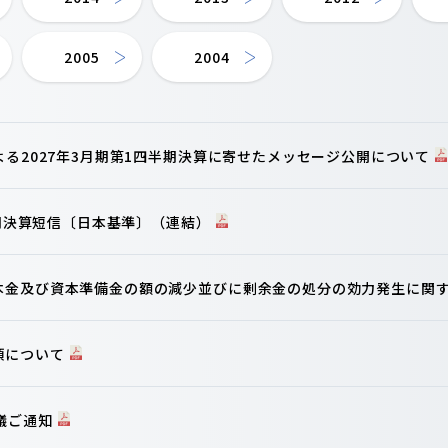
2005
2004
よる2027年3月期第1四半期決算に寄せたメッセージ公開について
半期決算短信〔日本基準〕（連結）
本金及び資本準備金の額の減少並びに剰余金の処分の効力発生に関
項について
議ご通知